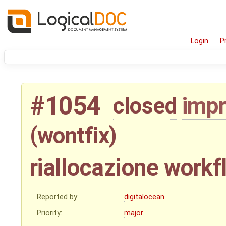
Login
P
#1054
closed
imp
(
wontfix
)
riallocazione workf
Reported by:
digitalocean
Priority:
major