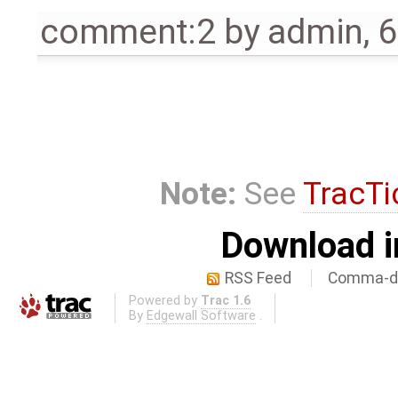
comment:2
by
admin
,
6
Note:
See
TracTi
Download i
RSS Feed
Comma-de
Powered by
Trac 1.6
By
Edgewall Software
.